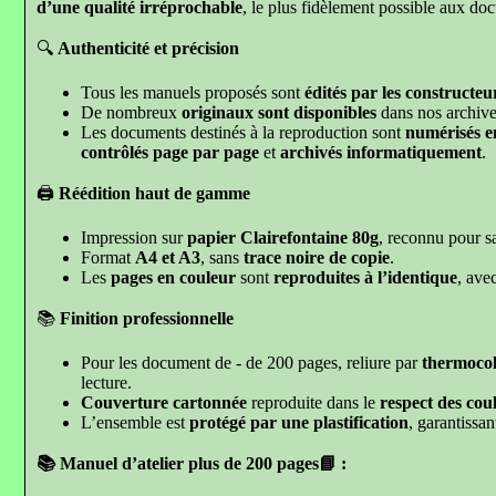
d’une qualité irréprochable
, le plus fidèlement possible aux do
🔍
Authenticité et précision
Tous les manuels proposés sont
édités par les constructeur
De nombreux
originaux sont disponibles
dans nos archive
Les documents destinés à la reproduction sont
numérisés e
contrôlés page par page
et
archivés informatiquement
.
🖨️
Réédition haut de gamme
Impression sur
papier Clairefontaine 80g
, reconnu pour sa 
Format
A4 et A3
, sans
trace noire de copie
.
Les
pages en couleur
sont
reproduites à l’identique
, ave
📚
Finition professionnelle
Pour les document de - de 200 pages, reliure par
thermocol
lecture.
Couverture cartonnée
reproduite dans le
respect des coul
L’ensemble est
protégé par une plastification
, garantissa
📚 Manuel d’atelier
plus de 200 pages📘
: