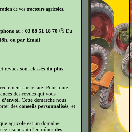
ration
de vos
tracteurs agricoles
,
éphone
au :
03 88 51 18 70
🕑 Du
18h
. ou par Email
et revues sont classés
du plus
rectement sur le site. Pour toute
rences des revues qui vous
 d’envoi
. Cette démarche nous
orter des
conseils personnalisés
, et
ue agricole est un domaine
sée risquerait d’entraîner
des