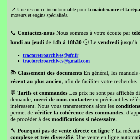
📍 Une ressource incontournable pour la
maintenance et la répa
moteurs et engins spécialisés.
📞
Contactez-nous
Nous sommes à votre écoute par
tél
lundi au jeudi
de
14h à 18h30
🕔 Le
vendredi
jusqu’à
tractoretroarchives@sfr.fr
tractoretroarchives@gmail.com
📚
Classement des documents
En général, les manuels 
récent au plus ancien
, afin de faciliter votre recherche.
💬
Tarifs et commandes
Les prix ne sont pas affichés di
demande,
merci de nous contacter
en précisant les réfé
intéressent. Nous vous transmettrons alors les
conditions
permet de
vérifier la cohérence des commandes
, d’app
de procéder à des
modifications si nécessaire
.
🔧
Pourquoi pas de vente directe en ligne ?
La mécaniq
complexe et très diversifié
. Une vente en ligne automati