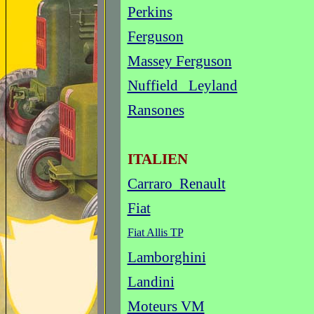
Perkins
Ferguson
Massey Ferguson
Nuffield Leyland
Ransones
ITALIEN
Carraro Renault
Fiat
Fiat Allis TP
Lamborghini
Landini
Moteurs VM