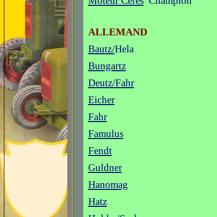
Moteur Cérès
Champion
ALLEMAND
Bautz/
Hela
Bungartz
Deutz/Fahr
Eicher
Fahr
Famulus
Fendt
Guldner
Hanomag
Hatz