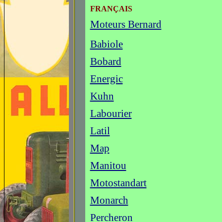
FRANÇAIS
Moteurs Bernard
Babiole
Bobard
Energic
Kuhn
Labourier
Latil
Map
Manitou
Motostandart
Monarch
Percheron