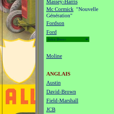
Massey-Harris
Mc Cormick
"Nouvelle
Génération"
Fordson
Ford
Moline
ANGLAIS
Austin
David-Brown
Field-Marshall
JCB