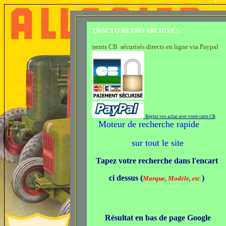
TRACTO RETRO ARCHIVES
Paiements CB sécurisés directs en ligne via Paypal
Réglez vos achat avec votre carte CB
Moteur de recherche rapide
sur tout le site
Tapez votre recherche dans l'encart
ci dessus (
)
Marque, Modèle, etc
.
Résultat en bas de page Google