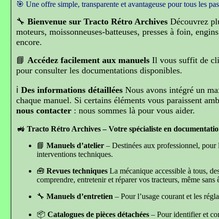
🎯 Une offre simple, transparente et avantageuse pour tous les pa
🔧
Bienvenue sur Tracto Rétro Archives
Découvrez pl
moteurs, moissonneuses-batteuses, presses à foin, engins 
encore.
📘
Accédez facilement aux manuels
Il vous suffit de c
pour consulter les documentations disponibles.
ℹ️
Des informations détaillées
Nous avons intégré un ma
chaque manuel. Si certains éléments vous paraissent am
nous contacter
: nous sommes là pour vous aider.
🚜
Tracto Rétro Archives – Votre spécialiste en documentatio
📘
Manuels d’atelier
– Destinées aux professionnel, pour l
interventions techniques.
🧰
Revues techniques
La mécanique accessible à tous, d
es
comprendre, entretenir et réparer vos tracteurs, même sans ê
🔧
Manuels d’entretien
– Pour l’usage courant et les régla
📦
Catalogues de pièces détachées
– Pour identifier et 