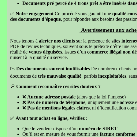
Documents pré-percé de 4 trous prêt a être insérés dans
✅
Notre engagement
Ce procédé vous garantit une
qualité const
des documents d’époque
, pour répondre aux besoins des passio
Avertissement aux ache
Nous tenons à
alerter nos clients
sur la présence de
sites intern
PDF de revues techniques, souvent sous le prétexte d’être une assoc
réalité de
ventes déguisées
, issues d’un
commerce illégal non dé
nuisent à la qualité du service.
📉
Des documents souvent inutilisables
De nombreux clients no
documents de
très mauvaise qualité
, parfois
inexploitables
, san
🔎
Comment reconnaître ces sites douteux ?
❌
Aucune adresse postale
(alors que la loi l’impose)
❌
Pas de numéro de téléphone
, uniquement une adresse e
❌
Pas de mentions légales claires
, ni d’identification com
✅
Avant tout achat en ligne, vérifiez :
Que le vendeur dispose d’un
numéro de SIRET
Qu’il est en mesure de vous fournir une
facture conforme