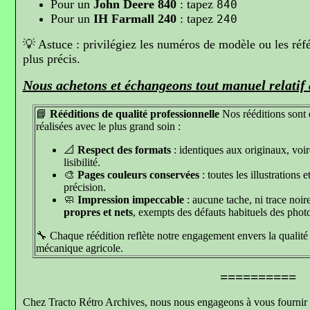
Pour un
John Deere 840
: tapez
840
Pour un
IH Farmall 240
: tapez
240
💡 Astuce : privilégiez les numéros de modèle ou les réfé
plus précis.
Nous achetons et échangeons tout manuel relatif 
📘
Rééditions de qualité professionnelle
Nos rééditions sont
réalisées avec le plus grand soin :
📐
Respect des formats
: identiques aux originaux, voi
lisibilité.
🎨
Pages couleurs conservées
: toutes les illustrations
précision.
🧼
Impression impeccable
: aucune tache, ni trace noi
propres et nets
, exempts des défauts habituels des phot
🔧 Chaque réédition reflète notre engagement envers la qualité e
mécanique agricole.
==========
Chez Tracto Rétro Archives, nous nous engageons à vous fournir