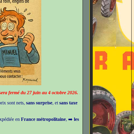
27 juin au 4 octobre 2026. Les demandes par e-mail restent possibles 
rix sont nets,
sans surprise
, et
sans taxe
xpédiée en
France métropolitaine
, ➡️
les