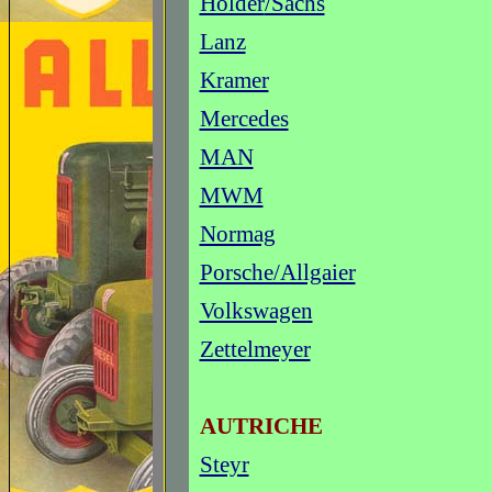
Holder
/Sachs
Lanz
Kramer
Mercedes
MAN
MWM
Normag
Porsche/Allgaier
Volkswagen
Zettelmeyer
AUTRICHE
Steyr